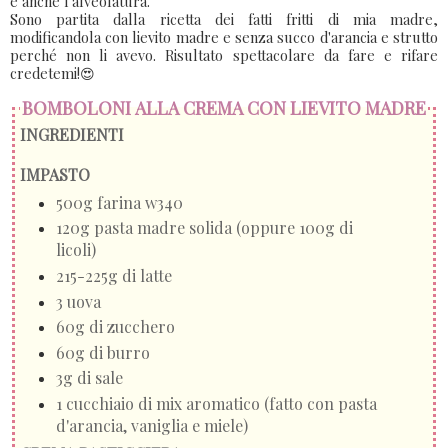
e anche l'alveolatura.
Sono partita dalla ricetta dei fatti fritti di mia madre,
modificandola con lievito madre e senza succo d'arancia e strutto
perché non li avevo. Risultato spettacolare da fare e rifare
credetemi!😍
BOMBOLONI ALLA CREMA CON LIEVITO MADRE
INGREDIENTI
IMPASTO
500g farina w340
120g pasta madre solida (oppure 100g di
licoli)
215-225g di latte
3 uova
60g di zucchero
60g di burro
3g di sale
1 cucchiaio di mix aromatico (fatto con pasta
d'arancia, vaniglia e miele)