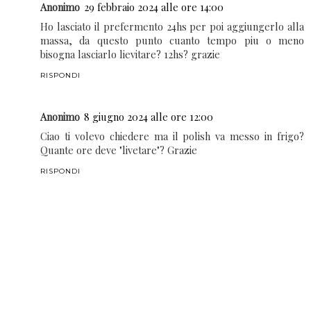
Anonimo
12 febbraio 2024 alle ore 22:15
Grazie per questa meravigliosa ricetta !
RISPONDI
Anonimo
29 febbraio 2024 alle ore 14:00
Ho lasciato il prefermento 24hs per poi aggiungerlo alla
massa, da questo punto cuanto tempo piu o meno
bisogna lasciarlo lievitare? 12hs? grazie
RISPONDI
Anonimo
8 giugno 2024 alle ore 12:00
Ciao ti volevo chiedere ma il polish va messo in frigo?
Quante ore deve "livetare"? Grazie
RISPONDI