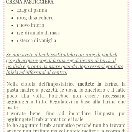
CREMA PASTICCIERA
224g di panna
100g di zucchero
1 uovo intero
12g di amido di mais
1 stecca di vaniglia
Se non avete il licoli sostituitelo con 100g di poolish
(50g di acqua + 50g di farina +1g di lievito di birra. Il
poolish é pronto da usare quando dopo essersi gonfiato
inizia ad affossarsi al centro.
Nella ciotola dell'impastatrice
mettete la
farina, la
pasta madre a pezzetti, le uova, lo zucchero e il latte
poco alla volta. Potrebbe non essere necessario
aggiungerlo tutto. Regolatevi in base alla farina che
usate.
Lavorate bene, fino ad incordare l'impasto poi
aggiungete il mix aromatico e il sale.
Io ho aggiunto il mix aromatico perché non ho trovato
arance non trattate ma voi potete mettere la scorza di