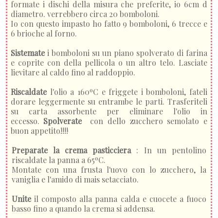
formate i dischi della misura che preferite, io 6cm d
diametro. verrebbero circa 20 bomboloni.
Io con questo impasto ho fatto 9 bomboloni, 6 trecce e
6 brioche al forno.
Sistemate
i bomboloni su un piano spolverato di farina
e coprite con della pellicola o un altro telo. Lasciate
lievitare al caldo fino al raddoppio.
Riscaldate
l'olio a 160ºC e friggete i bomboloni, fateli
dorare leggermente su entrambe le parti. Trasferiteli
su carta assorbente per eliminare l'olio in
eccesso.
Spolverate
con dello zucchero semolato e
buon appetito!!!!
Preparate la crema pasticciera
: In un pentolino
riscaldate la panna a 65ºC.
Montate con una frusta l'uovo con lo zucchero, la
vaniglia e l'amido di mais setacciato.
Unite
il composto alla panna calda e cuocete a fuoco
basso fino a quando la crema si addensa.