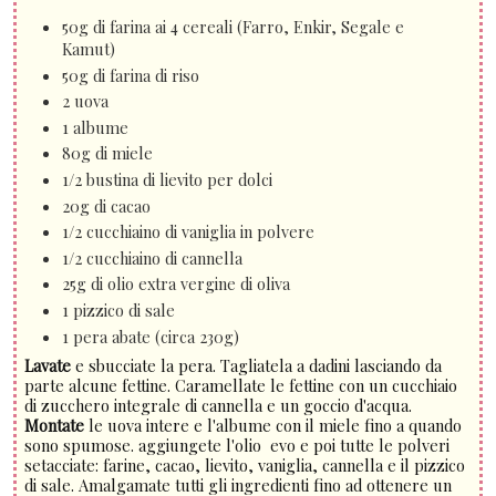
50g di farina ai 4 cereali (Farro, Enkir, Segale e
Kamut)
50g di farina di riso
2 uova
1 albume
80g di miele
1/2 bustina di lievito per dolci
20g di cacao
1/2 cucchiaino di vaniglia in polvere
1/2 cucchiaino di cannella
25g di olio extra vergine di oliva
1 pizzico di sale
1 pera abate (circa 230g)
Lavate
e sbucciate la pera. Tagliatela a dadini lasciando da
parte alcune fettine. Caramellate le fettine con un cucchiaio
di zucchero integrale di cannella e un goccio d'acqua.
Montate
le uova intere e l'albume con il miele fino a quando
sono spumose. aggiungete l'olio evo e poi tutte le polveri
setacciate: farine, cacao, lievito, vaniglia, cannella e il pizzico
di sale. Amalgamate tutti gli ingredienti fino ad ottenere un