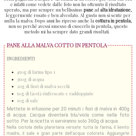
e infatti come vedete dalle foto non ho ottenuto il risultato
sperato, ma pur sempre un bellissimo
pane
ad
alta idratazione
,
leggermente rosato e ben alveolato. Al gusto non si sente per
nulla la malva. Dopo anni ho ripreso anche la
cottura in pentola
,
non so perché avessi smesso di cuocerlo in pentola, questo
metodo mi ha sempre dato grandi risultati.
PANE ALLA MALVA COTTO IN PENTOLA
INGREDIENTI
450g di farina tipo 1
360g di acqua
20g di fiori di malva secchi
50g di LicoLi rinfrescato e raddoppiato
10g di sale
Mettete in infusione per 20 minuti i fiori di malva in 400g
di acqua. L'acqua diventerà blu/viola come nella foto
sotto. Per la ricetta vi serviranno solo 360g di acqua.
Nella ciotola della planetaria versate tutta la farina, il lievito
madre, il sale e gran parte dell'acqua colorata. Aggiungete