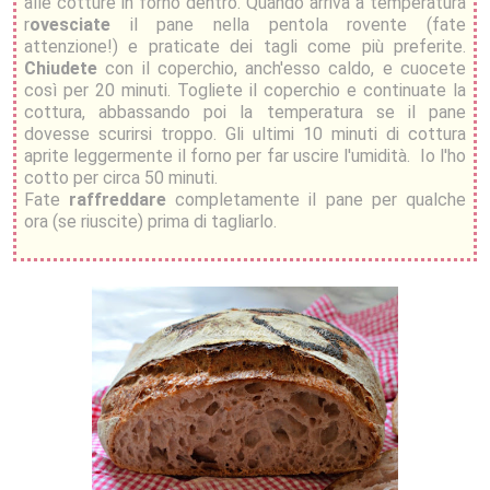
alle cotture in forno dentro. Quando arriva a temperatura
r
ovesciate
il pane nella pentola rovente (fate
attenzione!) e praticate dei tagli come più preferite.
Chiudete
con il coperchio, anch'esso caldo, e cuocete
così per 20 minuti. Togliete il coperchio e continuate la
cottura, abbassando poi la temperatura se il pane
dovesse scurirsi troppo. Gli ultimi 10 minuti di cottura
aprite leggermente il forno per far uscire l'umidità. Io l'ho
cotto per circa 50 minuti.
Fate
raffreddare
completamente il pane per qualche
ora (se riuscite) prima di tagliarlo.