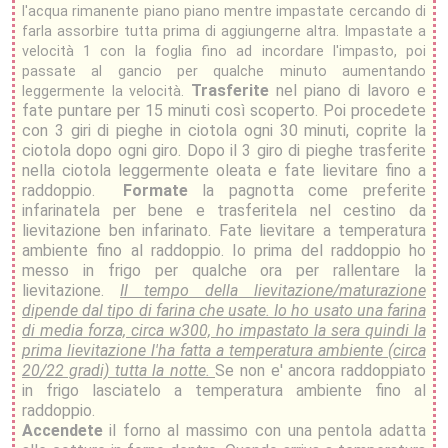
l'acqua rimanente piano piano mentre impastate cercando di
farla assorbire tutta prima di aggiungerne altra. Impastate a
velocità 1 con la foglia fino ad incordare l'impasto, poi
passate al gancio per qualche minuto aumentando
Trasferite
nel piano di lavoro e
leggermente la velocità.
fate puntare per 15 minuti così scoperto. Poi procedete
con 3 giri di pieghe in ciotola ogni 30 minuti, coprite la
ciotola dopo ogni giro. Dopo il 3 giro di pieghe trasferite
nella ciotola leggermente oleata e fate lievitare fino a
raddoppio.
Formate
la pagnotta come preferite
infarinatela per bene e trasferitela nel cestino da
lievitazione ben infarinato. Fate lievitare a temperatura
ambiente fino al raddoppio. Io prima del raddoppio ho
messo in frigo per qualche ora per rallentare la
lievitazione.
Il tempo della lievitazione/maturazione
dipende dal tipo di farina che usate. Io ho usato una farina
di media forza, circa w300, ho impastato la sera quindi la
prima lievitazione l'ha fatta a temperatura ambiente (circa
20/22 gradi) tutta la notte.
Se non e' ancora raddoppiato
in frigo lasciatelo a temperatura ambiente fino al
raddoppio.
Accendete
il forno al massimo con una pentola adatta