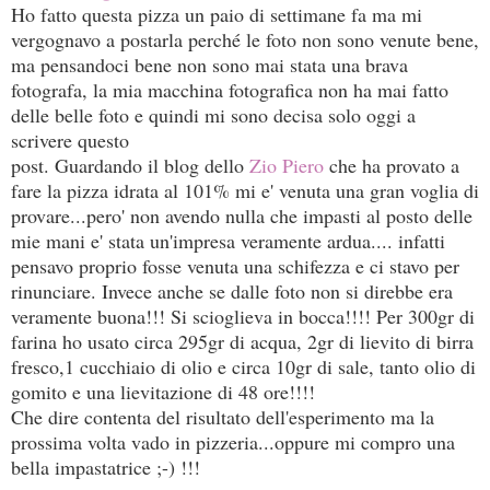
Ho fatto questa pizza un paio di settimane fa ma mi
vergognavo a postarla perché le foto non sono venute bene,
ma pensandoci bene non sono mai stata una brava
fotografa, la mia macchina fotografica non ha mai fatto
delle belle foto e quindi mi sono decisa solo oggi a
scrivere questo
post. Guardando il blog dello
Zio Piero
che ha provato a
fare la pizza idrata al 101% mi e' venuta una gran voglia di
provare...pero' non avendo nulla che impasti al posto delle
mie mani e' stata un'impresa veramente ardua.... infatti
pensavo proprio fosse venuta una schifezza e ci stavo per
rinunciare. Invece anche se dalle foto non si direbbe era
veramente buona!!! Si scioglieva in bocca!!!! Per 300gr di
farina ho usato circa 295gr di acqua, 2gr di lievito di birra
fresco,1 cucchiaio di olio e circa 10gr di sale, tanto olio di
gomito e una lievitazione di 48 ore!!!!
Che dire contenta del risultato dell'esperimento ma la
prossima volta vado in pizzeria...oppure mi compro una
bella impastatrice ;-) !!!