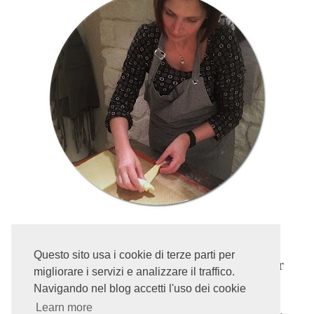
Questo sito usa i cookie di terze parti per
migliorare i servizi e analizzare il traffico.
Benvenuti nel mio blog!
Navigando nel blog accetti l'uso dei cookie
Sono
Nicoletta
- FoodBlogger Giramondo per
Learn more