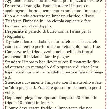
Aggiunte le uova uno alla volta, poi il pizzico di sale e
l'essenza di vaniglia. Fate incordare l'impasto e
aggiungete il burro a temperatura ambiente. Impastate
fino a quando otterrete un impasto elastico e liscio.
Trasferite l'impasto in una ciotola capiente e fate
lievitare fino al raddoppio.
Preparate
il panetto di burro con la farina per la
sfogliatura.
Tagliate il burro a dadini, infarinatelo e schiacciatelo
con il matterello per formare un rettangolo molto fine.
Conservate
in frigo avvolto nella pellicola fino al
momento di iniziare a fare le pieghe.
Stendete
l'impasto ben lievitato con il matterello fino
ad ottenere un rettangolo dallo spessore di circa 2cm.
Riponete il burro al centro dell'impasto e fate una piega
a 3.
Stendete
nuovamente l'impasto con il matterello e fate
un'altra piega a 3. Praticate questo procedimento per 3
volte.
Dopo ogni piega fate riposare l'impasto 20 minuti in
frigo e 10 minuti in freezer.
Il burro deve essere freddo, e' importante che non