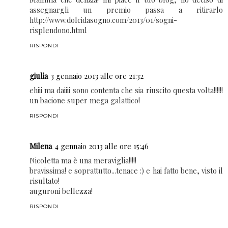
assegnargli un premio passa a ritirarlo
http://www.dolcidasogno.com/2013/01/sogni-
risplendono.html
RISPONDI
giulia
3 gennaio 2013 alle ore 21:32
ehiii ma daiiii sono contenta che sia riuscito questa volta!!!!!!
un bacione super mega galattico!
RISPONDI
Milena
4 gennaio 2013 alle ore 15:46
Nicoletta ma è una meraviglia!!!!!
bravissima! e soprattutto...tenace :) e hai fatto bene, visto il
risultato!
auguroni bellezza!
RISPONDI