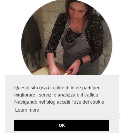
Questo sito usa i cookie di terze parti per
migliorare i servizi e analizzare il traffico.
Benvenuti nel mio blog!
Navigando nel blog accetti l'uso dei cookie
Learn more
Sono
Nicoletta
- FoodBlogger Giramondo per
passione e professione. Amo immensamente
OK
viaggiare e la buona cucina.