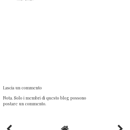
Unknown
28 gennaio 2019 alle ore 16:39
Complimenti! Sicuramente saranno deliziose.Potresti
dirmi il quantitativo di lievito di birra, perché non ho mai
usato il lievito madre.Grazie e di nuovo complimenti.
RISPONDI
Lascia un commento