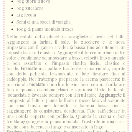
90g tuorli d'uovo
90g zucchero
25g fecola
Semi di una bacca di vaniglia
100g di panna montata fresca
Nella ciotola della planetaria
sciogliete
il licoli nel latte.
Aggiungete la farina, il sale, lo zucchero e le uova.
Impastate con il gancio a velocità bassa fino ad ottenere un
impasto liscio ed elastico. Aggiungete il burro morbido in tre
volte e continuate ad impastare a bassa velocità fino a quando
é ben assorbito e l'impasto risulta liscio, elastico e
lucido.
Formate
una palla e trasferite in una ciotola, coprite
con della pellicola trasparente e fate lievitare fino al
raddoppio. Nel frattempo preparate la crema pasticcera: In
una ciotola
montate
i tuorli e lo zucchero con un frullatore
fino a quando diventano chiari e spumosi. Unite la fecola
setacciata e lavorate sempre con il frullatore.
Aggiungete
il
composto al latte e panna bollenti e mescolate velocemente
con una frusta nel fornello a fiamma bassa fino a
raggiungere la consistenza desiderata. Fate raffreddare in
una ciotola coperta con pellicola. Quando la crema e' ben
fredda aggiungete la panna montata. Trasferite in una sac a
poche con il beccuccio lungo e conservate in frigo.
Dividete
l'impasto lievitato in piccole palline da 20/30g