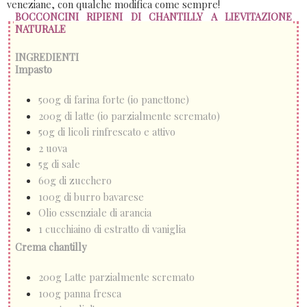
veneziane, con qualche modifica come sempre!
BOCCONCINI RIPIENI DI CHANTILLY A LIEVITAZIONE
NATURALE
INGREDIENTI
Impasto
500g di farina forte (io panettone)
200g di latte (io parzialmente scremato)
50g di licoli rinfrescato e attivo
2 uova
5g di sale
60g di zucchero
100g di burro bavarese
Olio essenziale di arancia
1 cucchiaino di estratto di vaniglia
Crema chantilly
200g Latte parzialmente scremato
100g panna fresca