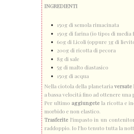
INGREDIENTI
150g di semola rimacinata
150g di farina (io tipo1 di media 
60g di Licoli (oppure 3g di lievit
200g di ricotta di pecora
8g di sale
5g di malto diastasico
150g di acqua
Nella ciotola della planetaria
versate
l
a bassa velocitá fino ad ottenere una 
Per ultimo
aggiungete
la ricotta e i
morbido e non elastico.
Trasferite
l'impasto in un contenitore
raddoppio. Io l'ho tenuto tutta la nott